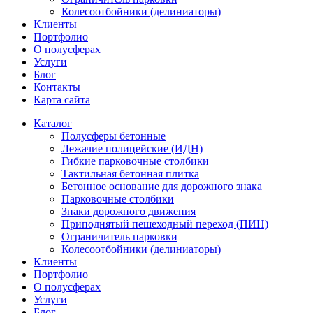
Колесоотбойники (делиниаторы)
Клиенты
Портфолио
О полусферах
Услуги
Блог
Контакты
Карта сайта
Каталог
Полусферы бетонные
Лежачие полицейские (ИДН)
Гибкие парковочные столбики
Тактильная бетонная плитка
Бетонное основание для дорожного знака
Парковочные столбики
Знаки дорожного движения
Приподнятый пешеходный переход (ПИН)
Ограничитель парковки
Колесоотбойники (делиниаторы)
Клиенты
Портфолио
О полусферах
Услуги
Блог